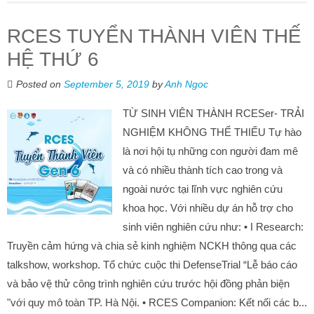
RCES TUYỂN THÀNH VIÊN THẾ
HỆ THỨ 6
Posted on
September 5, 2019
by
Anh Ngoc
TỪ SINH VIÊN THÀNH RCESer- TRẢI
NGHIỆM KHÔNG THỂ THIẾU Tự hào
là nơi hội tụ những con người đam mê
và có nhiều thành tích cao trong và
ngoài nước tại lĩnh vực nghiên cứu
khoa học. Với nhiều dự án hỗ trợ cho
sinh viên nghiên cứu như: • I Research:
Truyền cảm hứng và chia sẻ kinh nghiệm NCKH thông qua các
talkshow, workshop. Tổ chức cuộc thi DefenseTrial “Lễ báo cáo
và bảo vệ thử công trình nghiên cứu trước hội đồng phản biện
"với quy mô toàn TP. Hà Nội. • RCES Companion: Kết nối các b...