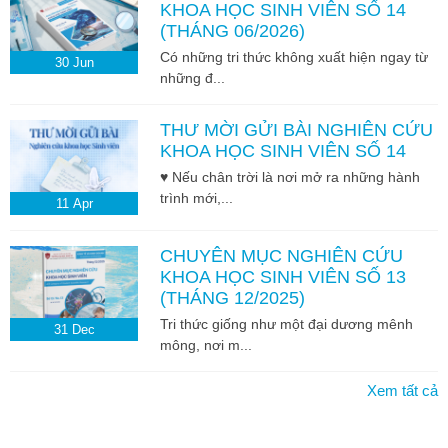
KHOA HỌC SINH VIÊN SỐ 14
(THÁNG 06/2026)
Có những tri thức không xuất hiện ngay từ
30
Jun
những đ...
THƯ MỜI GỬI BÀI NGHIÊN CỨU
KHOA HỌC SINH VIÊN SỐ 14
♥ Nếu chân trời là nơi mở ra những hành
trình mới,...
11
Apr
CHUYÊN MỤC NGHIÊN CỨU
KHOA HỌC SINH VIÊN SỐ 13
(THÁNG 12/2025)
Tri thức giống như một đại dương mênh
31
Dec
mông, nơi m...
Xem tất cả