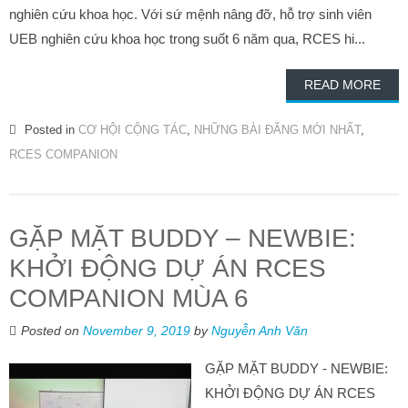
nghiên cứu khoa học. Với sứ mệnh nâng đỡ, hỗ trợ sinh viên
UEB nghiên cứu khoa học trong suốt 6 năm qua, RCES hi...
READ MORE
Posted in
CƠ HỘI CỘNG TÁC
,
NHỮNG BÀI ĐĂNG MỚI NHẤT
,
RCES COMPANION
GẶP MẶT BUDDY – NEWBIE:
KHỞI ĐỘNG DỰ ÁN RCES
COMPANION MÙA 6
Posted on
November 9, 2019
by
Nguyễn Anh Văn
GẶP MẶT BUDDY - NEWBIE:
KHỞI ĐỘNG DỰ ÁN RCES