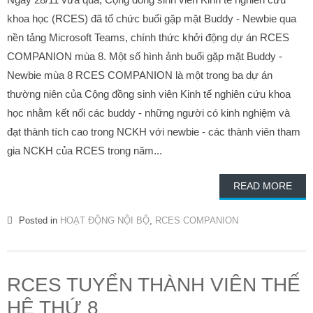
khoa học (RCES) đã tổ chức buổi gặp mặt Buddy - Newbie qua
nền tảng Microsoft Teams, chính thức khởi động dự án RCES
COMPANION mùa 8. Một số hình ảnh buổi gặp mặt Buddy -
Newbie mùa 8 RCES COMPANION là một trong ba dự án
thường niên của Cộng đồng sinh viên Kinh tế nghiên cứu khoa
học nhằm kết nối các buddy - những người có kinh nghiệm và
đạt thành tích cao trong NCKH với newbie - các thành viên tham
gia NCKH của RCES trong năm...
READ MORE
Posted in
HOẠT ĐỘNG NỘI BỘ
,
RCES COMPANION
RCES TUYỂN THÀNH VIÊN THẾ
HỆ THỨ 8