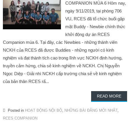
COMPANION MÙA 6 Hôm nay,
ngày 9/11/2019, tại phòng 706
VU, RCES đã tổ chức buổi gặp
mặt Buddy - Newbie chính thức
khởi động dự án RCES
Companion mùa 6. Tại đây, các Newbies - những thành viên
NCKH của RCES đã được Buddies - những người có kinh
nghiệm và đạt thành tích cao trong lĩnh vực NCKH định hướng,
truyền cảm hứng, chia sẻ kinh nghiệm về NCKH. Chị Nguyễn
Ngọc Diệp - Giải nhì NCKH cấp trường chia sẻ về kinh nghiệm
của bản thân RCES rấ...
READ MORE
Posted in
HOẠT ĐỘNG NỘI BỘ
,
NHỮNG BÀI ĐĂNG MỚI NHẤT
,
RCES COMPANION