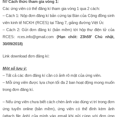
IV/ Cách thức tham gia vòng 1:
Các ứng viên có thể đăng kí tham gia vòng 1 qua 2 cách:
– Cách 1: Nộp đơn đăng kí bản cứng tại Bàn của Cộng đồng sinh
viên kinh tế NCKH (RCES) tại Tầng 7, giảng đường Việt Úc
– Cách 2: Gửi đơn đăng kí (bản mềm) tới hộp thư điện tử của
RCES: rces.info@gmail.com
(Hạn chót: 23h59′ Chủ nhật,
30/09/2018)
Link download đơn đăng kí:
Một số lưu ý:
– Tất cả các đơn đăng kí cần có ảnh rõ mặt của ứng viên.
– Mỗi ứng viên được lựa chọn tối đa 2 ban hoạt động mong muốn
trong đơn đăng kí.
– Nếu ứng viên chưa biết cách chèn ảnh vào đúng vị trí trong đơn
ứng tuyển online (bản mềm), ứng viên có thể đính kèm ảnh
(attach file ảnh) của mình vào email khi gửi cùng với đơn ứng