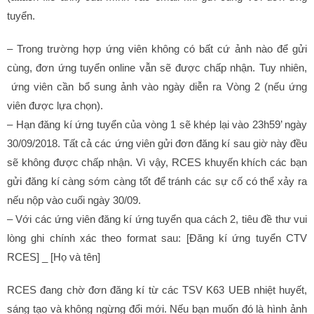
tuyển.
– Trong trường hợp ứng viên không có bất cứ ảnh nào để gửi
cùng, đơn ứng tuyển online vẫn sẽ được chấp nhận. Tuy nhiên,
ứng viên cần bổ sung ảnh vào ngày diễn ra Vòng 2 (nếu ứng
viên được lựa chọn).
– Hạn đăng kí ứng tuyển của vòng 1 sẽ khép lại vào 23h59’ ngày
30/09/2018. Tất cả các ứng viên gửi đơn đăng kí sau giờ này đều
sẽ không được chấp nhận. Vì vậy, RCES khuyến khích các bạn
gửi đăng kí càng sớm càng tốt để tránh các sự cố có thể xảy ra
nếu nộp vào cuối ngày 30/09.
– Với các ứng viên đăng kí ứng tuyển qua cách 2, tiêu đề thư vui
lòng ghi chính xác theo format sau: [Đăng kí ứng tuyển CTV
RCES] _ [Họ và tên]
RCES đang chờ đơn đăng kí từ các TSV K63 UEB nhiệt huyết,
sáng tạo và không ngừng đổi mới. Nếu bạn muốn đó là hình ảnh