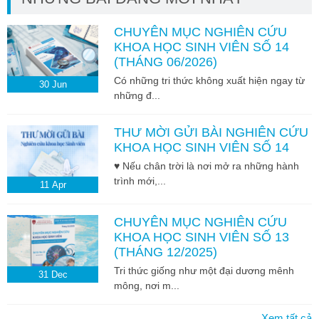
CHUYÊN MỤC NGHIÊN CỨU
KHOA HỌC SINH VIÊN SỐ 14
(THÁNG 06/2026)
Có những tri thức không xuất hiện ngay từ
30
Jun
những đ...
THƯ MỜI GỬI BÀI NGHIÊN CỨU
KHOA HỌC SINH VIÊN SỐ 14
♥ Nếu chân trời là nơi mở ra những hành
trình mới,...
11
Apr
CHUYÊN MỤC NGHIÊN CỨU
KHOA HỌC SINH VIÊN SỐ 13
(THÁNG 12/2025)
Tri thức giống như một đại dương mênh
31
Dec
mông, nơi m...
Xem tất cả