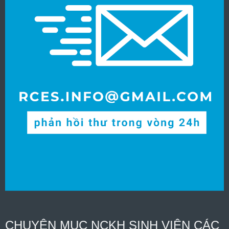
CHUYÊN MỤC NCKH SINH VIÊN CÁC