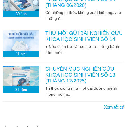
(THÁNG 06/2026)
Có những tri thức không xuất hiện ngay từ
30
Jun
những đ...
THƯ MỜI GỬI BÀI NGHIÊN CỨU
KHOA HỌC SINH VIÊN SỐ 14
♥ Nếu chân trời là nơi mở ra những hành
trình mới,...
11
Apr
CHUYÊN MỤC NGHIÊN CỨU
KHOA HỌC SINH VIÊN SỐ 13
(THÁNG 12/2025)
Tri thức giống như một đại dương mênh
31
Dec
mông, nơi m...
Xem tất cả