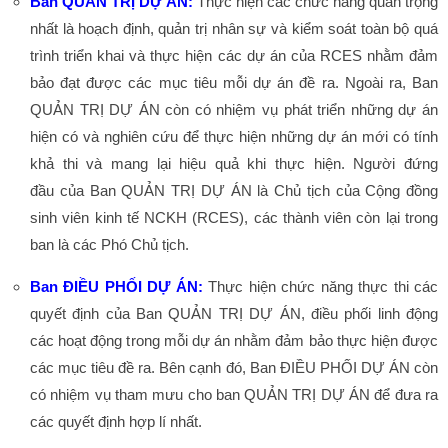
Ban QUẢN TRỊ DỰ ÁN:
Thực hiện các chức năng quan trọng
nhất là hoạch định, quản trị nhân sự và kiểm soát toàn bộ quá
trình triển khai và thực hiện các dự án của RCES nhằm đảm
bảo đạt được các mục tiêu mỗi dự án đề ra. Ngoài ra, Ban
QUẢN TRỊ DỰ ÁN còn có nhiệm vụ phát triển những dự án
hiện có và nghiên cứu để thực hiện những dự án mới có tính
khả thi và mang lại hiệu quả khi thực hiện. Người đứng
đầu của Ban QUẢN TRỊ DỰ ÁN là Chủ tịch của Cộng đồng
sinh viên kinh tế NCKH (RCES), các thành viên còn lại trong
ban là các Phó Chủ tịch.
Ban ĐIỀU PHỐI DỰ ÁN:
Thực hiện chức năng thực thi các
quyết định của Ban QUẢN TRỊ DỰ ÁN, điều phối linh động
các hoạt động trong mỗi dự án nhằm đảm bảo thực hiện được
các mục tiêu đề ra. Bên cạnh đó, Ban ĐIỀU PHỐI DỰ ÁN còn
có nhiệm vụ tham mưu cho ban QUẢN TRỊ DỰ ÁN để đưa ra
các quyết định hợp lí nhất.