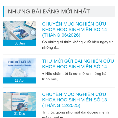
NHỮNG BÀI ĐĂNG MỚI NHẤT
CHUYÊN MỤC NGHIÊN CỨU
KHOA HỌC SINH VIÊN SỐ 14
(THÁNG 06/2026)
Có những tri thức không xuất hiện ngay từ
30
Jun
những đ...
THƯ MỜI GỬI BÀI NGHIÊN CỨU
KHOA HỌC SINH VIÊN SỐ 14
♥ Nếu chân trời là nơi mở ra những hành
trình mới,...
11
Apr
CHUYÊN MỤC NGHIÊN CỨU
KHOA HỌC SINH VIÊN SỐ 13
(THÁNG 12/2025)
Tri thức giống như một đại dương mênh
31
Dec
mông, nơi m...