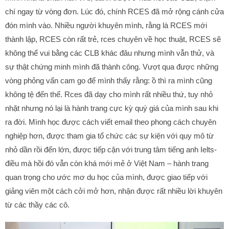
chí ngay từ vòng đơn. Lúc đó, chính RCES đã mở rộng cánh cửa
đón mình vào. Nhiều người khuyên mình, rằng là RCES mới
thành lập, RCES còn rất trẻ, rces chuyên về học thuật, RCES sẽ
không thể vui bằng các CLB khác đâu nhưng mình vẫn thử, và
sự thật chứng minh mình đã thành công. Vượt qua được những
vòng phỏng vấn cam go để mình thấy rằng: ồ thì ra mình cũng
không tệ đến thế. Rces đã dạy cho mình rất nhiều thứ, tuy nhỏ
nhặt nhưng nó lại là hành trang cực kỳ quý giá của mình sau khi
ra đời. Mình học được cách viết email theo phong cách chuyên
nghiệp hơn, được tham gia tổ chức các sự kiện với quy mô từ
nhỏ dần rồi đến lớn, được tiếp cận với trung tâm tiếng anh Ielts-
điều mà hồi đó vẫn còn khá mới mẻ ở Việt Nam – hành trang
quan trọng cho ước mơ du học của mình, được giao tiếp với
giảng viên một cách cởi mở hơn, nhận được rất nhiều lời khuyên
từ các thầy các cô.