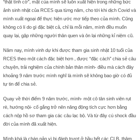
“thật tình cờ”, mặt của mình sẽ luôn xuất hiện trong những bức
ảnh sinh nhật của RCES qua từng năm, cho tới khi dịch Covid và
mình xuất ngoại để thực hiện ước mơ tiếp theo của mình. Cũng
không có lí do gì đặc biệt cả, chỉ là mỗi năm, mình đều muốn
quay lại, gặp những người thân quen và ôn lại những kỉ niệm cũ
.
Năm nay, mình vinh dự khi được tham gia sinh nhật 10 tuổi của
RCES theo một cách đặc biệt hơn , được “đặc cách” chia sẻ câu
chuyện, trải nghiệm của chính bản thân mình- điều mà cách đây
khoảng 9 năm trước mình nghĩ là mình sẽ không bao giờ có đủ
tự tin để chia sẻ.
Quay về thời điểm 9 năm trước, mình- một cô tân sinh viên rụt
rè, hướng nội- cố gắng trở nên năng động tích cực hơn bằng
cách nộp hồ sơ tham gia các câu lạc bộ. Và từ đây cú shock đầu
đời của mình đã xuất hiện.
Mình khá là chán nản vì bị đánh trượt ở hầu hết các CLB, thậm