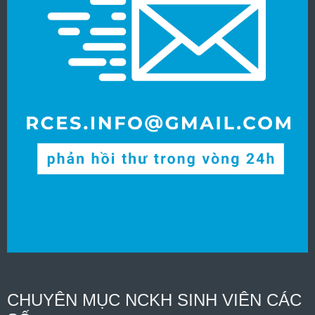
CHUYÊN MỤC NCKH SINH VIÊN CÁC