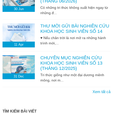
(THÁNG 06/2026)
Có những tri thức không xuất hiện ngay từ
30
Jun
những đ...
THƯ MỜI GỬI BÀI NGHIÊN CỨU
KHOA HỌC SINH VIÊN SỐ 14
♥ Nếu chân trời là nơi mở ra những hành
trình mới,...
11
Apr
CHUYÊN MỤC NGHIÊN CỨU
KHOA HỌC SINH VIÊN SỐ 13
(THÁNG 12/2025)
Tri thức giống như một đại dương mênh
31
Dec
mông, nơi m...
Xem tất cả
TÌM KIẾM BÀI VIẾT