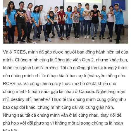
Và ở RCES, mình đã gặp được người bạn đồng hành hiện tại của
mình. Chúng mình cùng là Cộng tác viên Gen 2, nhưng khác ban,
khác cả ngành học ở trường. Tất cả những gì tồn tại trong ý thức
của chúng mình chỉ là: ồ bạn kia ở ban sự kiện/truyền thông của
RCES nè. Và cũng chính cái ý thức mơ hồ đó đã khiến cho
chúng mình- 5 năm sau- gặp lại nhau ở Canada. Nghe lãng mạn
nhỉ, destiny nhỉ, hehehe? Thực tế thì chúng mình cũng giống như
bao cặp đôi khác, chúng mình cũng cãi vã, cũng giận hờn.
Nhưng sau tất cả chúng mình vẫn ở lại cùng nhau, thay đổi để
phù hợp với đối phương vì không một ai trong chúng ta là hoàn
hảo hết.