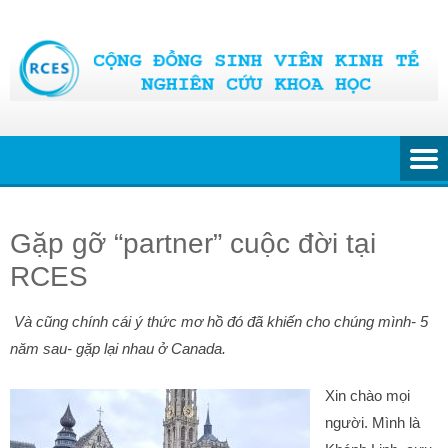
Skip
to
content
Gặp gỡ “partner” cuộc đời tại
RCES
Và cũng chính cái ý thức mơ hồ đó đã khiến cho chúng mình- 5
năm sau- gặp lại nhau ở Canada.
Xin chào mọi
người. Mình là