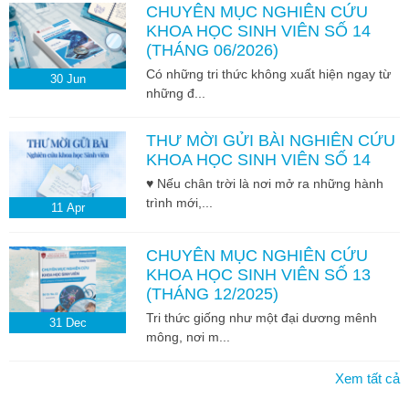
CHUYÊN MỤC NGHIÊN CỨU
KHOA HỌC SINH VIÊN SỐ 14
(THÁNG 06/2026)
Có những tri thức không xuất hiện ngay từ
30
Jun
những đ...
THƯ MỜI GỬI BÀI NGHIÊN CỨU
KHOA HỌC SINH VIÊN SỐ 14
♥ Nếu chân trời là nơi mở ra những hành
trình mới,...
11
Apr
CHUYÊN MỤC NGHIÊN CỨU
KHOA HỌC SINH VIÊN SỐ 13
(THÁNG 12/2025)
Tri thức giống như một đại dương mênh
31
Dec
mông, nơi m...
Xem tất cả