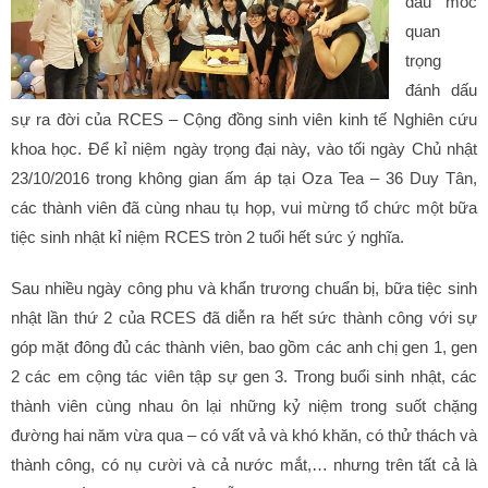
dấu mốc
quan
trọng
đánh dấu
sự ra đời của RCES – Cộng đồng sinh viên kinh tế Nghiên cứu
khoa học. Để kỉ niệm ngày trọng đại này, vào tối ngày Chủ nhật
23/10/2016 trong không gian ấm áp tại Oza Tea – 36 Duy Tân,
các thành viên đã cùng nhau tụ họp, vui mừng tổ chức một bữa
tiệc sinh nhật kỉ niệm RCES tròn 2 tuổi hết sức ý nghĩa.
Sau nhiều ngày công phu và khẩn trương chuẩn bị, bữa tiệc sinh
nhật lần thứ 2 của RCES đã diễn ra hết sức thành công với sự
góp mặt đông đủ các thành viên, bao gồm các anh chị gen 1, gen
2 các em cộng tác viên tập sự gen 3. Trong buổi sinh nhật, các
thành viên cùng nhau ôn lại những kỷ niệm trong suốt chặng
đường hai năm vừa qua – có vất vả và khó khăn, có thử thách và
thành công, có nụ cười và cả nước mắt,… nhưng trên tất cả là