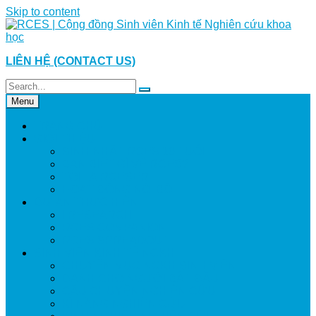
Skip to content
LIÊN HỆ (CONTACT US)
Menu
TRANG CHỦ
GIỚI THIỆU
SINH NHẬT RCES 10 TUỔI
BẠN BIẾT GÌ VỀ RCES?
TÔI LÀ RCESER
HOẠT ĐỘNG NỘI BỘ
DỰ ÁN THỰC HIỆN
I RESEARCH
RCES COMPANION
RCES SPREADOUT
SINH VIÊN KINH TẾ NCKH
CHUYÊN MỤC NCKH SINH VIÊN
DÀNH CHO NGƯỜI BẮT ĐẦU
CÂU CHUYỆN NGHIÊN CỨU
KĨ NĂNG NGHIÊN CỨU