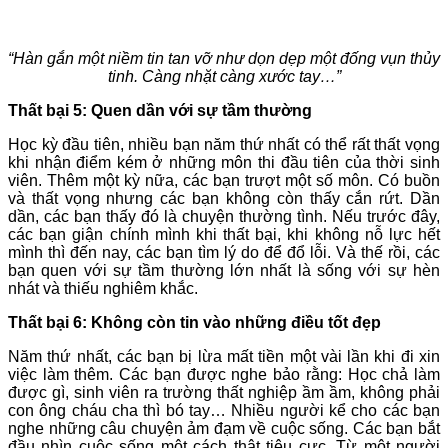
“Hàn gắn một niềm tin tan vỡ như dọn dẹp một đống vụn thủy
tinh. Càng nhặt càng xước tay…”
Thất bại 5: Quen dần với sự tầm thường
Học kỳ đầu tiên, nhiều bạn năm thứ nhất có thể rất thất vọng
khi nhận điểm kém ở những môn thi đầu tiên của thời sinh
viên. Thêm một kỳ nữa, các bạn trượt một số môn. Có buồn
và thất vọng nhưng các bạn không còn thấy cắn rứt. Dần
dần, các bạn thấy đó là chuyện thường tình. Nếu trước đây,
các bạn giận chính mình khi thất bại, khi không nỗ lực hết
mình thì đến nay, các bạn tìm lý do để đổ lỗi. Và thế rồi, các
bạn quen với sự tầm thường lớn nhất là sống với sự hèn
nhát và thiếu nghiêm khắc.
Thất bại 6: Không còn tin vào những điều tốt đẹp
Năm thứ nhất, các bạn bị lừa mất tiền một vài lần khi đi xin
việc làm thêm. Các bạn được nghe bảo rằng: Học chả làm
được gì, sinh viên ra trường thất nghiệp ầm ầm, không phải
con ông cháu cha thì bó tay… Nhiều người kể cho các bạn
nghe những câu chuyện ảm đạm về cuộc sống. Các bạn bắt
đầu nhìn cuộc sống một cách thật tiêu cực. Từ một người