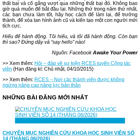
thất bại và cố gắng vượt qua những thất bại đó. Không bao
giờ quá muộn để bắt đầu lại. Những thứ trong năm thứ nhất,
các bạn chưa làm tốt, hãy học cách để làm lại, để trưởng
thành, để xóa tan hình ảnh cũ và kiến tạo một con người mới
tích cực.
Hiểu để hành động. Tôi hiểu, và tôi đã hành động. Còn bạn
thì sao? Đứng dậy và “say hello” nào!
Nguồn: Facebook
Awake Your Power
>> Xem thêm:
Hỏi – đáp về sự kiện RCES tuyển Cộng tác
viên
(Hạn đăng kí: Chủ nhật, 04/10/2015)
>> Xem thêm:
RCES – Nơi các thành viên được không
ngừng nâng cao năng lực bản thân
NHỮNG BÀI ĐĂNG MỚI NHẤT
30
Jun
CHUYÊN MỤC NGHIÊN CỨU KHOA HỌC SINH VIÊN SỐ
14 (THÁNG 06/2026)