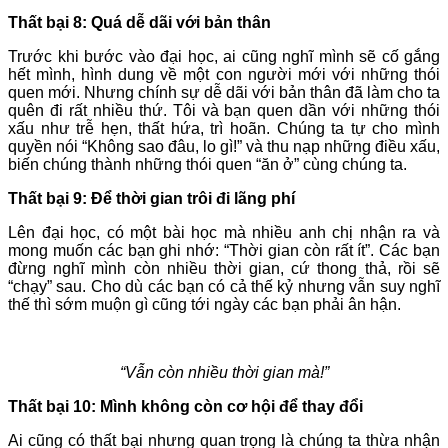
Thất bại 8: Quá dễ dãi với bản thân
Trước khi bước vào đại học, ai cũng nghĩ mình sẽ cố gắng
hết mình, hình dung về một con người mới với những thói
quen mới. Nhưng chính sự dễ dãi với bản thân đã làm cho ta
quên đi rất nhiều thứ. Tôi và bạn quen dần với những thói
xấu như trễ hẹn, thất hứa, trì hoãn. Chúng ta tự cho mình
quyền nói “Không sao đâu, lo gì!” và thu nạp những điều xấu,
biến chúng thành những thói quen “ăn ở” cùng chúng ta.
Thất bại 9: Để thời gian trôi đi lãng phí
Lên đại học, có một bài học mà nhiều anh chị nhận ra và
mong muốn các bạn ghi nhớ: “Thời gian còn rất ít”. Các bạn
đừng nghĩ mình còn nhiều thời gian, cứ thong thả, rồi sẽ
“chạy” sau. Cho dù các bạn có cả thế kỷ nhưng vẫn suy nghĩ
thế thì sớm muộn gì cũng tới ngày các bạn phải ân hận.
“Vẫn còn nhiều thời gian mà!”
Thất bại 10: Mình không còn cơ hội để thay đổi
Ai cũng có thất bại nhưng quan trọng là chúng ta thừa nhận