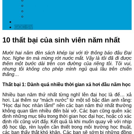
KINH NGHIỆM NGHIÊN CỨU
TÀI NGUYÊN NGHIÊN CỨU
CƠ HỘI TỪ NGHIÊN CỨU
CHUYÊN MỤC ĐẶC BIỆT
CƠ HỘI CỘNG TÁC
GÓC SV
10 thất bại của sinh viên năm nhất
Mười hai năm đèn sách khép lại với tờ thông báo đậu Đại
học. Nghe tin mà mừng rớt nước mắt. Vậy là tôi đã đi được
thêm một bước dài trên con đường của riêng tôi. Tôi vui,
nhưng tôi không cho phép mình ngủ quá lâu trên chiến
thắng…
Thất bại 1: Dành quá nhiều thời gian xả hơi đầu năm học
Nhiều bạn năm thứ nhất từng nghĩ lên đại học là để… xả
hơi. Lại thêm sự “mách nước” từ một số bậc đàn anh rằng:
“Học đại học nhàn lắm!” nên các bạn năm thứ nhất thường
không quan tâm nhiều đến bài vở. Các bạn cũng quên xác
định những mục tiêu trong thời gian học đại học, hoặc có xác
định rồi cũng vứt đấy. Kết quả là khi muốn quay về với nhịp
độ học tập, rèn luyện cần thiết trong môi trường học thuật,
các bạn thấy thật khó khăn. Các bạn sẽ sớm bị những đồng