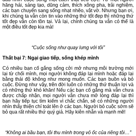
hăng hái, sáng tạo, dũng cảm, thích xông pha, trải nghiệm,
các bạn chuyển sang sống nhạt nhẽo, vật vờ. Nhưng bạn ơi,
khi chúng ta vẫn còn tin vào những thứ tốt đẹp thì những thứ
tốt đẹp vẫn còn tồn tại. Vả lại, chính chúng ta vẫn có thể là
một điều tốt đẹp kia mà!
“Cuộc sống như quay lưng với tôi”
Thất bại 7: Ngại giao tiếp, sống khép mình
Có nhiều bạn cố gắng sống cởi mở nhưng môi trường mới
lại từ chối mình, mọi người không đáp lại mình hoặc đáp lại
bằng thái độ không như mong muốn. Các bạn buồn và bỏ
cuộc. Đừng như vậy, trên đời luôn có những thứ thuận lợi và
có những thứ khó khăn! Nếu các bạn cố gắng mà vẫn chưa
được chấp nhận, mọi người vẫn chưa mở lòng đáp lại thì
bạn hãy tiếp tục tìm kiếm vì chắc chắn, sẽ có những người
nhìn thấy thiện chí toát lên ở các bạn. Người bỏ cuộc sớm sẽ
bỏ qua rất nhiều thứ quý giá. Hãy kiên nhẫn và mạnh mẽ!
“Không ai bầu bạn, tôi thu mình trong vỏ ốc của riêng tôi…”