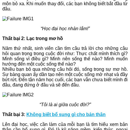
môn bỏ xa. Khi muốn thay đổi, các bạn không biết bắt đầu từ
đâu.
“Học đại học nhàn lắm!”
Thất bại 2: Lạc trong mơ hồ
Năm thứ nhất, sinh viên cần tìm câu trả lời cho những câu
hỏi quan trọng trong cuộc đời như: Thực chất mình thích gì?
Mình sống vì điều gì? Mình nên sống thế nào? Mình muốn
hướng đến một cuộc sống thế nào?
Nhiều bạn bỏ qua những câu hỏi đó, sống trong sự mơ hồ.
Sự bàng quan ấy dần tạo nên một cuộc sống mờ nhạt và đầy
bứt rứt. Đến tận năm học cuối, các bạn vẫn chưa biết mình đi
đâu, đang đứng ở đâu và sẽ đến đâu.
“Tôi là ai giữa cuộc đời?”
Thất bại 3:
Không biết bổ sung gì cho bản thân
Lên đại học, việc cần làm của mỗi bạn là tìm hiểu xem bản
thân cần bổ sung gì. Đó là kỹ năng mềm, kiến thức, ngoại