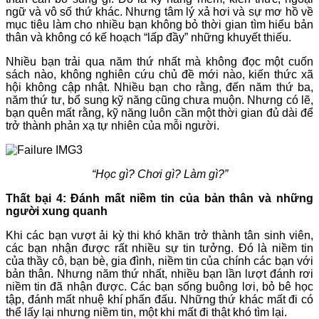
ngữ và vô số thứ khác. Nhưng tâm lý xả hơi và sự mơ hồ về
mục tiêu làm cho nhiều bạn không bỏ thời gian tìm hiểu bản
thân và không có kế hoạch “lấp đầy” những khuyết thiếu.
Nhiều bạn trải qua năm thứ nhất mà không đọc một cuốn
sách nào, không nghiên cứu chủ đề mới nào, kiến thức xã
hội không cập nhật. Nhiều bạn cho rằng, đến năm thứ ba,
năm thứ tư, bổ sung kỹ năng cũng chưa muộn. Nhưng có lẽ,
bạn quên mất rằng, kỹ năng luôn cần một thời gian đủ dài để
trở thành phản xạ tự nhiên của mỗi người.
“Học gì? Chơi gì? Làm gì?”
Thất bại 4: Đánh mất niềm tin của bản thân và những
người xung quanh
Khi các bạn vượt ải kỳ thi khó khăn trở thành tân sinh viên,
các bạn nhận được rất nhiều sự tin tưởng. Đó là niềm tin
của thầy cô, bạn bè, gia đình, niềm tin của chính các bạn với
bản thân. Nhưng năm thứ nhất, nhiều bạn lần lượt đánh rơi
niềm tin đã nhận được. Các bạn sống buông lơi, bỏ bê học
tập, đánh mất nhuệ khí phấn đấu. Những thứ khác mất đi có
thể lấy lại nhưng niềm tin, một khi mất đi thật khó tìm lại.