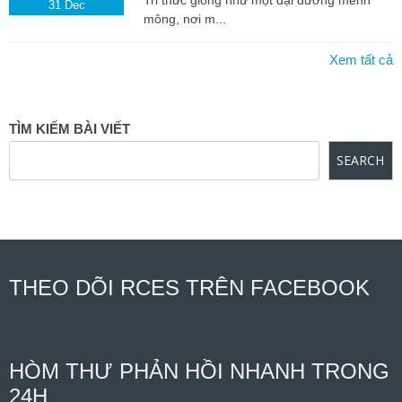
Tri thức giống như một đại dương mênh
31
Dec
mông, nơi m...
Xem tất cả
TÌM KIẾM BÀI VIẾT
SEARCH
THEO DÕI RCES TRÊN FACEBOOK
HÒM THƯ PHẢN HỒI NHANH TRONG
24H