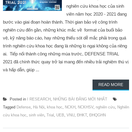
nghiên cứu khoa học của sinh
viên năm học 2020 - 2021 đang
bước vào giai đoạn hoàn thành. Thời gian bảo vệ công trình
nghiên cứu đến gần, những khúc mắc về format của buổi bảo
vệ, kỹ năng báo cáo, hay những thiếu sót dễ mắc phải trong quá
trình nghiên cứu khoa học đang là những lo ngại không của riêng
ai. Tiếp nối thành công những mùa trước, DEFENSE TRIAL
2021 đã chính thức quay trở lại mang đến nhiều trải nghiệm thú vị
và hấp dẫn, giúp ...
READ MORE
Posted in
I RESEARCH
,
NHỮNG BÀI ĐĂNG MỚI NHẤT
Tagged
Defense
,
Hà Nội
,
khoa học
,
NCKH
,
NCKHSV
,
nghiên cứu
,
Nghiên
cứu khoa học
,
sinh viên
,
Trial
,
UEB
,
VNU
,
ĐHKT
,
ĐHQGHN