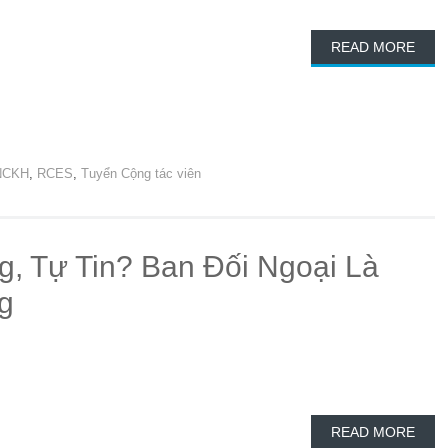
READ MORE
NCKH
,
RCES
,
Tuyển Cộng tác viên
, Tự Tin? Ban Đối Ngoại Là
g
READ MORE