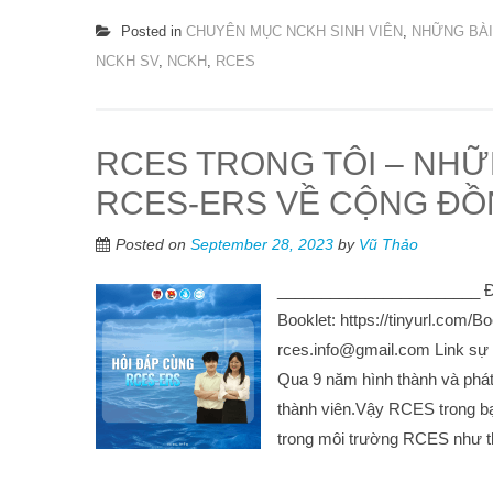
Posted in
CHUYÊN MỤC NCKH SINH VIÊN
,
NHỮNG BÀI
NCKH SV
,
NCKH
,
RCES
RCES TRONG TÔI – NH
RCES-ERS VỀ CỘNG Đ
Posted on
September 28, 2023
by
Vũ Thảo
_______________________ Đơn
Booklet: https://tinyurl.com
rces.info@gmail.com Link sự
Qua 9 năm hình thành và phát 
thành viên.Vậy RCES trong bạ
trong môi trường RCES như t