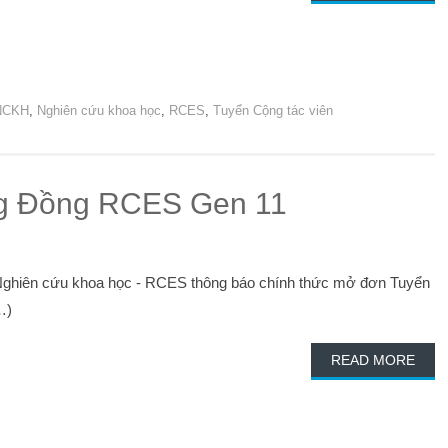
NCKH
,
Nghiên cứu khoa học
,
RCES
,
Tuyển Cộng tác viên
ng Đồng RCES Gen 11
 Nghiên cứu khoa học - RCES thông báo chính thức mở đơn Tuyển
…)
READ MORE