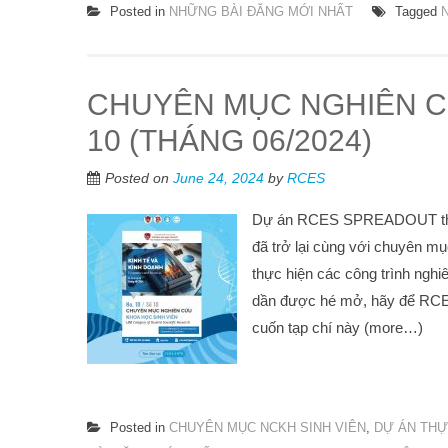
Posted in
NHỮNG BÀI ĐĂNG MỚI NHẤT
Tagged
CHUYÊN MỤC NGHIÊN C
10 (THÁNG 06/2024)
Posted on
June 24, 2024
by
RCES
Dự án RCES SPREADOUT thuộ
đã trở lại cùng với chuyên 
thực hiện các công trình ng
dần được hé mở, hãy để RCES
cuốn tạp chí này (more…)
Posted in
CHUYÊN MỤC NCKH SINH VIÊN
,
DỰ ÁN THỰ