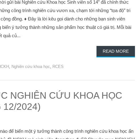
mời gửi bài Nghiên cứu Khoa học Sinh viên số 14” đã chính thức
hững công trình nghiên cứu vươn xa, chạm tới những “tọa độ” tri
n cộng đồng. ♦ Đây là lời kêu gọi dành cho những bạn sinh viên
biến ý tưởng thành những sản phẩm học thuật có giá trị. Mỗi bài
t quả củ...
READ MORE
NCKH
,
Nghiên cứu khoa học
,
RCES
C NGHIÊN CỨU KHOA HỌC
 12/2024)
 nào để biến một ý tưởng thành công trình nghiên cứu khoa học ấn