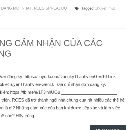
 ĐĂNG MỚI NHẤT
,
RCES SPREADOUT
Tagged
Chuyên mục
ỮNG CẢM NHẬN CỦA CÁC
ỒNG
 đăng ký: https://tinyurl.com/DangkyThanhvienGen10 Link
/BookletTuyenThanhvien-Gen10 Địa chỉ nhận đơn đăng ký:
 kiện: https://fb.me/e/1F3lhhUGu ________________________
triển, RCES đã trở thành ngôi nhà chung của rất nhiều các thế hệ
n là gì? Những cảm xúc của bạn khi được tiếp xúc và làm việc
hế nào? Hãy cùng...