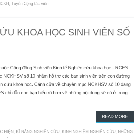
NCKH
,
Tuyển Cộng tác viên
ỨU KHOA HỌC SINH VIÊN SỐ
c Cộng đồng Sinh viên Kinh tế Nghiên cứu khoa học - RCES
mục NCKHSV số 10 nhằm hỗ trợ các bạn sinh viên trên con đường
hiên cứu khoa học. Cánh cửa về chuyên mục NCKHSV số 10 đang
 chỉ dẫn cho bạn hiểu rõ hơn về những nội dung sẽ có ở trong
READ MORE
C HIỆN
,
KĨ NĂNG NGHIÊN CỨU
,
KINH NGHIỆM NGHIÊN CỨU
,
NHỮNG