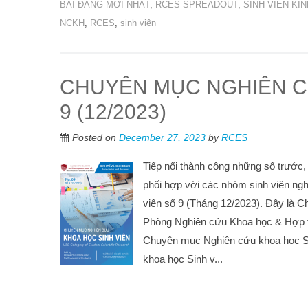
BÀI ĐĂNG MỚI NHẤT
,
RCES SPREADOUT
,
SINH VIÊN KI
NCKH
,
RCES
,
sinh viên
CHUYÊN MỤC NGHIÊN C
9 (12/2023)
Posted on
December 27, 2023
by
RCES
Tiếp nối thành công những số trước
phối hợp với các nhóm sinh viên ng
viên số 9 (Tháng 12/2023). Đây là 
Phòng Nghiên cứu Khoa học & Hợp tá
Chuyên mục Nghiên cứu khoa học Si
khoa học Sinh v...