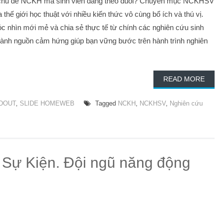
chủ đề NCKH mà sinh viên đang theo đuổi? Chuyên mục NCKHSV
thế giới học thuật với nhiều kiến thức vô cùng bổ ích và thú vị.
óc nhìn mới mẻ và chia sẻ thực tế từ chính các nghiên cứu sinh
thành nguồn cảm hứng giúp bạn vững bước trên hành trình nghiên
READ MORE
DOUT
,
SLIDE HOMEWEB
Tagged
NCKH
,
NCKHSV
,
Nghiên cứu
Sự Kiện. Đội ngũ năng động