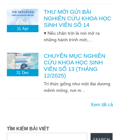
THƯ MỜI GỬI BÀI
NGHIÊN CỨU KHOA HỌC
SINH VIÊN SỐ 14
11
Apr
♥ Nếu chân trời là nơi mở ra
những hành trình mới,...
CHUYÊN MỤC NGHIÊN
CỨU KHOA HỌC SINH
VIÊN SỐ 13 (THÁNG
31
Dec
12/2025)
Tri thức giống như một đại dương
mênh mông, nơi m...
Xem tất cả
TÌM KIẾM BÀI VIẾT
SEARCH