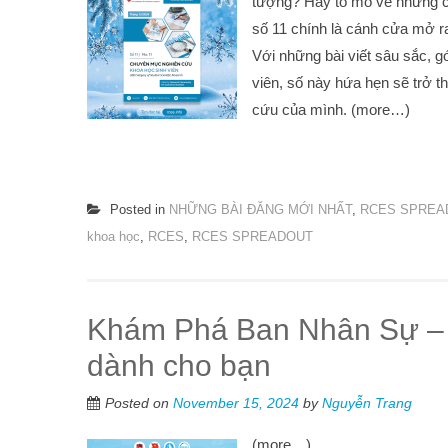
tượng? Hay tò mò về những 
số 11 chính là cánh cửa mở ra 
Với những bài viết sâu sắc, g
viên, số này hứa hẹn sẽ trở 
cứu của mình. (more…)
Posted in
NHỮNG BÀI ĐĂNG MỚI NHẤT
,
RCES SPREA
khoa học
,
RCES
,
RCES SPREADOUT
Khám Phá Ban Nhân Sự – 
dành cho bạn
Posted on
November 15, 2024
by
Nguyễn Trang
(more…)