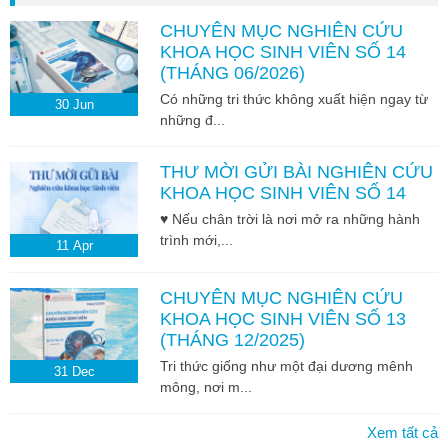
CHUYÊN MỤC NGHIÊN CỨU
KHOA HỌC SINH VIÊN SỐ 14
(THÁNG 06/2026)
Có những tri thức không xuất hiện ngay từ
30
Jun
những đ...
THƯ MỜI GỬI BÀI NGHIÊN CỨU
KHOA HỌC SINH VIÊN SỐ 14
♥ Nếu chân trời là nơi mở ra những hành
trình mới,...
11
Apr
CHUYÊN MỤC NGHIÊN CỨU
KHOA HỌC SINH VIÊN SỐ 13
(THÁNG 12/2025)
Tri thức giống như một đại dương mênh
31
Dec
mông, nơi m...
Xem tất cả